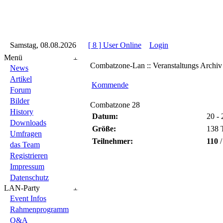
::
Samstag, 08.08.2026
::
::
[ 8 ] User Online
::
Login
::
Menü
Combatzone-Lan :: Veranstaltungs Archiv
News
Artikel
Kommende
Forum
Bilder
Combatzone 28
History
Datum:
20 -
Downloads
Größe:
138 
Umfragen
Teilnehmer:
110
das Team
Registrieren
Impressum
Datenschutz
LAN-Party
Event Infos
Rahmenprogramm
Q&A