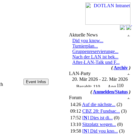
Aktuelle News
Did you know...
Turnierplan...
Gruppenreservierunge...
Nach der LAN ist bek...
After-LAN-Talk und F...
(
Archiv
)
LAN-Party
20. Mär 2026 - 22. Mär 2026
ch
110
(
Anmelden/Status
)
Forum
14:26
Auf die nächste...
(2)
09:12
CBZ 28: Fundsac...
(3)
17:52
[
N
]
Dies ist di...
(0)
13:10
Sitzplatz wegen...
(0)
19:58
[
N
]
Did you kno...
(3)