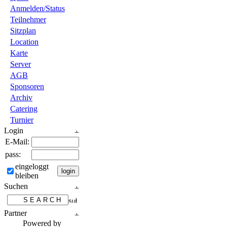
Anmelden/Status
Teilnehmer
Sitzplan
Location
Karte
Server
AGB
Sponsoren
Archiv
Catering
Turnier
Login
E-Mail:
pass:
eingeloggt
bleiben
Suchen
Partner
Powered by