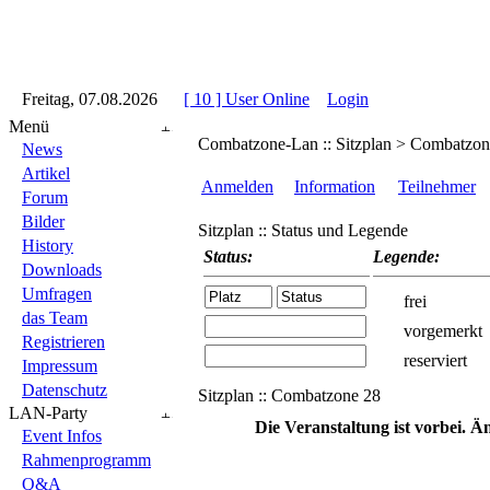
::
Freitag, 07.08.2026
::
::
[ 10 ] User Online
::
Login
::
Menü
Combatzone-Lan :: Sitzplan > Combatzon
News
Artikel
Anmelden
Information
Teilnehmer
Forum
Bilder
Sitzplan :: Status und Legende
History
Status:
Legende:
Downloads
Umfragen
frei
das Team
vorgemerkt
Registrieren
reserviert
Impressum
Datenschutz
Sitzplan :: Combatzone 28
LAN-Party
Die Veranstaltung ist vorbei. 
Event Infos
Rahmenprogramm
Q&A