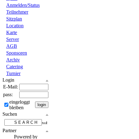
Anmelden/Status
Teilnehmer
Sitzplan
Location
Karte
Server
AGB
Sponsoren
Archiv
Catering
Turnier
Login
E-Mail:
pass:
eingeloggt
bleiben
Suchen
Partner
Powered by