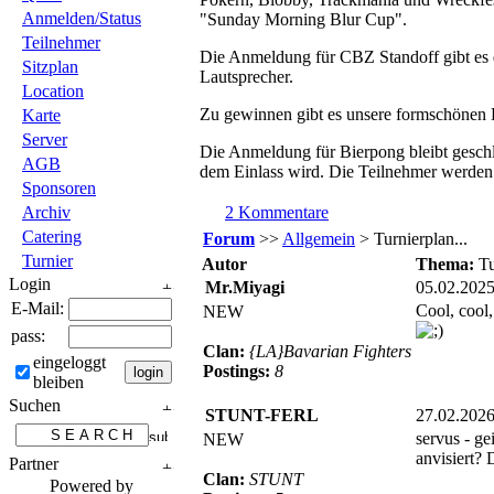
Anmelden/Status
"Sunday Morning Blur Cup".
Teilnehmer
Die Anmeldung für CBZ Standoff gibt es d
Sitzplan
Lautsprecher.
Location
Zu gewinnen gibt es unsere formschönen
Karte
Server
Die Anmeldung für Bierpong bleibt geschlo
AGB
dem Einlass wird. Die Teilnehmer werden 
Sponsoren
Archiv
2 Kommentare
Catering
Forum
>>
Allgemein
> Turnierplan...
Turnier
Autor
Thema:
Tu
Login
Mr.Miyagi
05.02.202
E-Mail:
Cool, cool,
NEW
pass:
Clan:
{LA}Bavarian Fighters
eingeloggt
Postings:
8
bleiben
Suchen
STUNT-FERL
27.02.202
servus - g
NEW
anvisiert?
Partner
Clan:
STUNT
Powered by