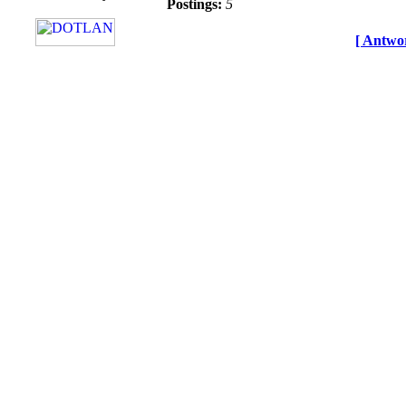
Postings:
5
[ Antwor