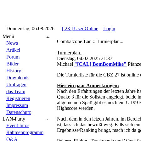
::
Donnerstag, 06.08.2026
::
::
[ 23 ] User Online
::
Login
::
Menü
Combatzone-Lan :: Turnierplan...
News
Artikel
Turnierplan...
Forum
Dienstag, 04.02.2025 21:37
Bilder
Michael
"[CAL] BomBomMike"
Pfanze
History
Die Turnierliste für die CBZ 27 ist online
Downloads
Umfragen
Hier ein paar Anmerkungen:
Nach den Erfahrungen der letzten Jahre 
das Team
Quake 3 für die Solisten angelegt, beide
Registrieren
allgemeinen Spaß gibt es noch ein UT99 F
Impressum
Highscore werden.
Datenschutz
LAN-Party
Nach dem in den letzen Jahren, im Berei
ist, lass ich das bewußt weg. Falls sich 
Event Infos
Ergebnisse/Ranking bringt, mach ich da ge
Rahmenprogramm
Q&A
Pokern, Blobby, Trackmania und Wreckfest