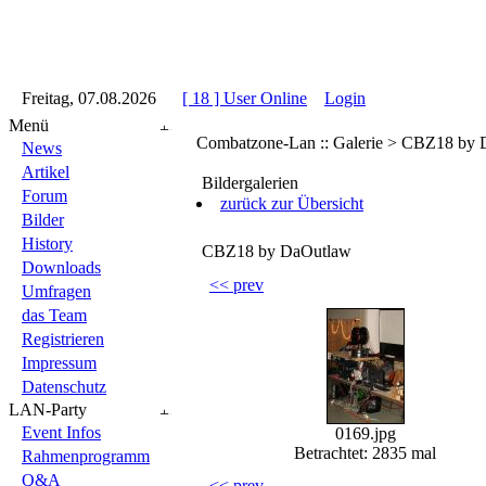
::
Freitag, 07.08.2026
::
::
[ 18 ] User Online
::
Login
::
Menü
Combatzone-Lan :: Galerie > CBZ18 by
News
Artikel
Bildergalerien
Forum
zurück zur Übersicht
Bilder
History
CBZ18 by DaOutlaw
Downloads
<< prev
Umfragen
das Team
Registrieren
Impressum
Datenschutz
LAN-Party
Event Infos
0169.jpg
Betrachtet: 2835 mal
Rahmenprogramm
Q&A
<< prev