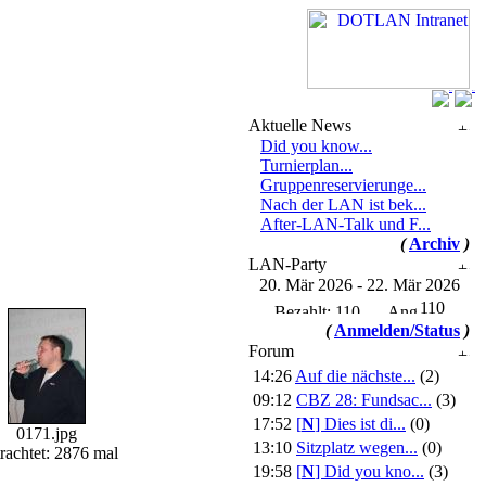
Aktuelle News
Did you know...
Turnierplan...
Gruppenreservierunge...
Nach der LAN ist bek...
After-LAN-Talk und F...
(
Archiv
)
LAN-Party
20. Mär 2026 - 22. Mär 2026
110
(
Anmelden/Status
)
Forum
14:26
Auf die nächste...
(2)
09:12
CBZ 28: Fundsac...
(3)
17:52
[
N
]
Dies ist di...
(0)
0171.jpg
13:10
Sitzplatz wegen...
(0)
rachtet: 2876 mal
19:58
[
N
]
Did you kno...
(3)