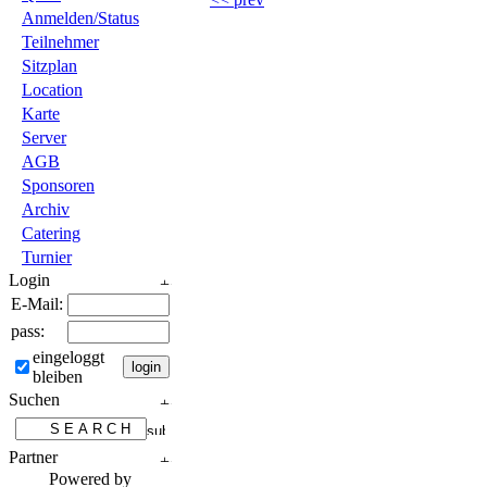
Anmelden/Status
Teilnehmer
Sitzplan
Location
Karte
Server
AGB
Sponsoren
Archiv
Catering
Turnier
Login
E-Mail:
pass:
eingeloggt
bleiben
Suchen
Partner
Powered by