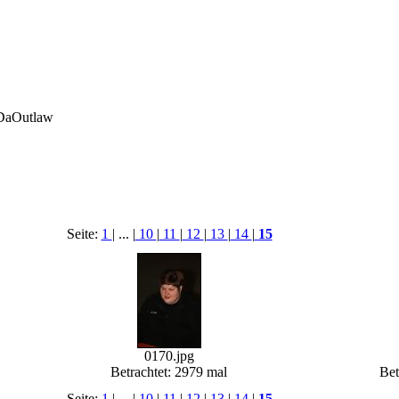
 DaOutlaw
Seite:
1
| ... |
10
|
11
|
12
|
13
|
14
|
15
0170.jpg
Betrachtet: 2979 mal
Bet
Seite:
1
| ... |
10
|
11
|
12
|
13
|
14
|
15