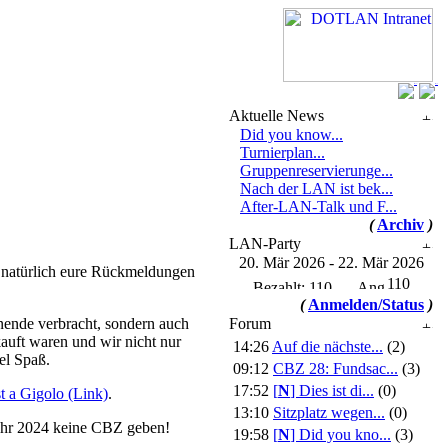
Aktuelle News
Did you know...
Turnierplan...
Gruppenreservierunge...
Nach der LAN ist bek...
After-LAN-Talk und F...
(
Archiv
)
LAN-Party
20. Mär 2026 - 22. Mär 2026
d natürlich eure Rückmeldungen
110
(
Anmelden/Status
)
enende verbracht, sondern auch
Forum
kauft waren und wir nicht nur
14:26
Auf die nächste...
(2)
el Spaß.
09:12
CBZ 28: Fundsac...
(3)
17:52
[
N
]
Dies ist di...
(0)
 a Gigolo (Link)
.
13:10
Sitzplatz wegen...
(0)
Jahr 2024 keine CBZ geben!
19:58
[
N
]
Did you kno...
(3)