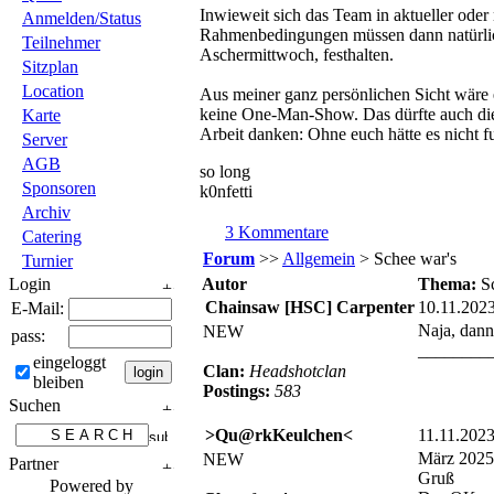
Inwieweit sich das Team in aktueller oder
Anmelden/Status
Rahmenbedingungen müssen dann natürlic
Teilnehmer
Aschermittwoch, festhalten.
Sitzplan
Location
Aus meiner ganz persönlichen Sicht wäre e
keine One-Man-Show. Das dürfte auch die
Karte
Arbeit danken: Ohne euch hätte es nicht fu
Server
AGB
so long
Sponsoren
k0nfetti
Archiv
3 Kommentare
Catering
Forum
>>
Allgemein
> Schee war's
Turnier
Login
Autor
Thema:
S
Chainsaw [HSC] Carpenter
10.11.202
E-Mail:
Naja, dann
NEW
pass:
________
eingeloggt
Clan:
Headshotclan
bleiben
Postings:
583
Suchen
>Qu@rkKeulchen<
11.11.202
März 2025,
NEW
Partner
Gruß
Powered by