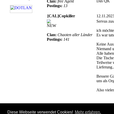
Das QK
Clan:
free Agent
Postings:
13
[CAL]Copkiller
12.11.202
Servus zu
NEW
ich möchte
Clan:
Chaoten aller Länder
Es war tat
Postings:
141
Keine Ausf
Niemand un
Alle haben
Die Tische
Teilweise 
Lieferung.
Bessere Gä
uns als Org
Also viele
Diese Webseite verwendet Cookies!
Mehr erfahren.