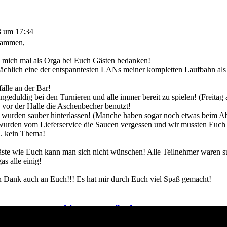
3 um 17:34
sammen,
 mich mal als Orga bei Euch Gästen bedanken!
sächlich eine der entspanntesten LANs meiner kompletten Laufbahn als
älle an der Bar!
geduldig bei den Turnieren und alle immer bereit zu spielen! (Freitag
 vor der Halle die Aschenbecher benutzt!
 wurden sauber hinterlassen! (Manche haben sogar noch etwas beim A
wurden vom Lieferservice die Saucen vergessen und wir mussten Euch v
.. kein Thema!
ste wie Euch kann man sich nicht wünschen! Alle Teilnehmer waren s
as alle einig!
n Dank auch an Euch!!! Es hat mir durch Euch viel Spaß gemacht!
[ Antwort erstellen ]