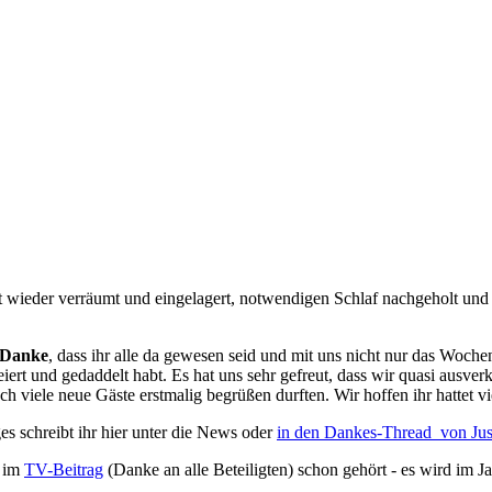
t wieder verräumt und eingelagert, notwendigen Schlaf nachgeholt un
Danke
, dass ihr alle da gewesen seid und mit uns nicht nur das Woch
ert und gedaddelt habt. Es hat uns sehr gefreut, dass wir quasi ausver
ch viele neue Gäste erstmalig begrüßen durften. Wir hoffen ihr hattet vi
s schreibt ihr hier unter die News oder
in den Dankes-Thread von Just
r im
TV-Beitrag
(Danke an alle Beteiligten) schon gehört - es wird im 