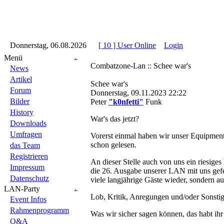
::
Donnerstag, 06.08.2026
::
::
[ 10 ] User Online
::
Login
::
Menü
Combatzone-Lan :: Schee war's
News
Artikel
Schee war's
Forum
Donnerstag, 09.11.2023 22:22
Bilder
Peter
"k0nfetti"
Funk
History
War's das jetzt?
Downloads
Umfragen
Vorerst einmal haben wir unser Equipmen
schon gelesen.
das Team
Registrieren
An dieser Stelle auch von uns ein riesiges
Impressum
die 26. Ausgabe unserer LAN mit uns gefei
Datenschutz
viele langjährige Gäste wieder, sondern au
LAN-Party
Lob, Kritik, Anregungen und/oder Sonstige
Event Infos
Rahmenprogramm
Was wir sicher sagen können, das habt ih
Q&A